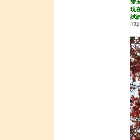
愛
現在
試
htt