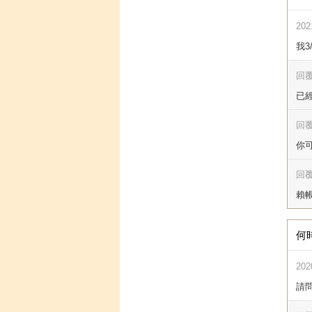
202
我
回覆
已經
回覆
你
回覆
賴帳
何
202
請