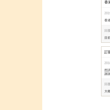
香
201
香
回覆
目
訂
201
想
謝
回覆
大