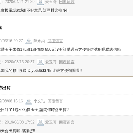
：2020/04/21 21:39
愛玉哥
回覆留言
會撥電話給您!!不好意思 訂單排比較多!!
購
0/03/16 20:27
陳永純
回覆留言
購愛玉子果醬175組1組價錢 950元沒有訂購過有方便提供試用嗎聯絡信箱
：2020/03/16 20:37
愛玉哥
回覆留言
加我的賴!!收尋ID:yo686337fk 比較方便詢問喔!!
時出貨
9/08/08 16:16
李文珤
回覆留言
日訂了1包300g愛玉子,請問何時會出貨?
：2019/08/08 17:52
愛玉哥
回覆留言
天會出貨喔 感謝您!!