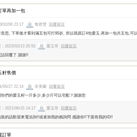
訂單再加一包
3/02/08 23:17
詹君瑩
回覆留言
意思, 下單後才看到滿五包可打95折, 所以我原訂4包愛玉,再加一包共五包,可
：2023/02/13 20:55
愛玉哥
回覆留言
話回覆了 謝謝!!
玉籽售價
1/05/27 22:14
宋美蘭
回覆留言
問你們的愛玉籽一斤多少,多少斤可以宅配？謝謝您
：2021/06/15 14:17
愛玉哥
回覆留言
裝的話歡迎來電洽詢!!或者加我的賴詢問 感謝你!!下面有我的ID!!
蹤訂單