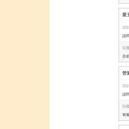
愛
201
請問
回覆
目前
營
201
請
回覆
有喔