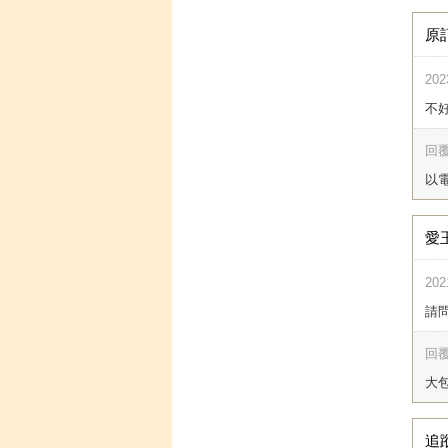
原
202
不好
回覆
以電
愛
202
請
回覆
大包
追