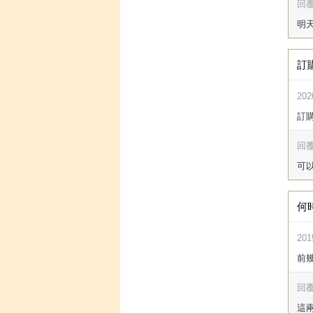
回覆
明天
訂
202
訂
回覆
可以
何
201
前幾
回覆
這兩